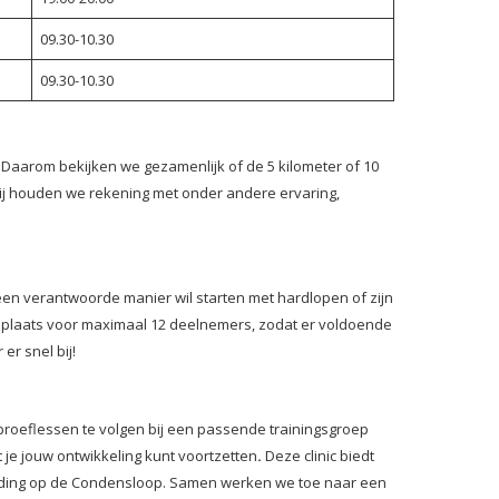
09.30-10.30
09.30-10.30
 Daarom bekijken we gezamenlijk of de 5 kilometer of 10
bij houden we rekening met onder andere ervaring,
een verantwoorde manier wil starten met hardlopen of zijn
 is plaats voor maximaal 12 deelnemers, zodat er voldoende
er snel bij!
roeflessen te volgen bij een passende trainingsgroep
je jouw ontwikkeling kunt voortzetten
.
Deze clinic biedt
iding op de Condensloop. Samen werken we toe naar een