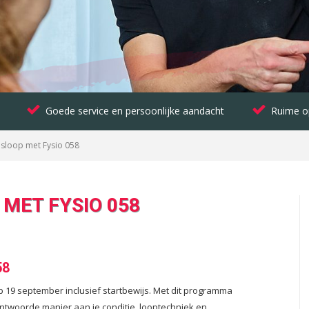
Goede service en persoonlijke aandacht
Ruime o
nsloop met Fysio 058
 MET FYSIO 058
58
 19 september inclusief startbewijs. Met dit programma
ntwoorde manier aan je conditie, looptechniek en