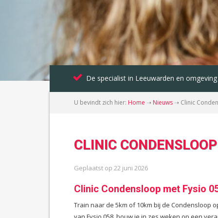
De specialist in Leeuwarden en omgeving
U bevindt zich hier:
Home
➝
Nieuws
➝
Clinic Conde
CLINIC CONDENSLOOP
Geplaatst op
22 juni 2026
Clinic Condensloop met Fysio 0
Train naar de 5km of 10km bij de Condensloop op
van Fysio 058, bouw je in zes weken op een vera