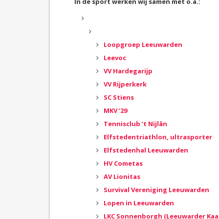
In de sport werken wij samen met o.a.:
Loopgroep Leeuwarden
Leevoc
VV Hardegarijp
VV Rijperkerk
SC Stiens
MKV ’29
Tennisclub ’t Nijlân
Elfstedentriathlon, ultrasporter
Elfstedenhal Leeuwarden
HV Cometas
AV Lionitas
Survival Vereniging Leeuwarden
Lopen in Leeuwarden
LKC Sonnenborgh (Leeuwarder Kaa