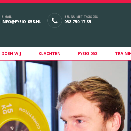
E-MAIL
BEL NU MET FYSIO058
INFO@FYSIO-058.NL
058 750 17 35
 DOEN WIJ
KLACHTEN
FYSIO 058
TRAINI