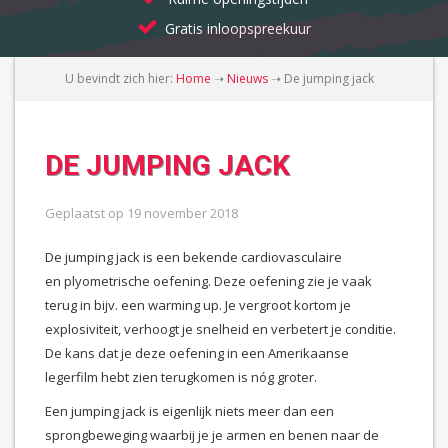
Gratis inloopspreekuur
U bevindt zich hier:
Home
➝
Nieuws
➝
De jumping jack
DE JUMPING JACK
Geplaatst op
19 november 2018
De jumping jack is een bekende cardiovasculaire
en plyometrische oefening. Deze oefening zie je vaak
terug in bijv. een warming up. Je vergroot kortom je
explosiviteit, verhoogt je snelheid en verbetert je conditie.
De kans dat je deze oefening in een Amerikaanse
legerfilm hebt zien terugkomen is nóg groter.
Een jumping jack is eigenlijk niets meer dan een
sprongbeweging waarbij je je armen en benen naar de