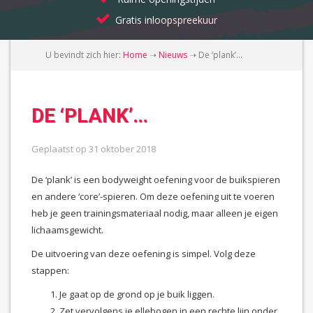
Gratis inloopspreekuur
U bevindt zich hier:
Home
➝
Nieuws
➝
De ‘plank’…
DE ‘PLANK’…
Geplaatst op
31 oktober 2018
De ‘plank’ is een bodyweight oefening voor de buikspieren
en andere ‘core’-spieren. Om deze oefening uit te voeren
heb je geen trainingsmateriaal nodig, maar alleen je eigen
lichaamsgewicht.
De uitvoering van deze oefening is simpel. Volg deze
stappen:
Je gaat op de grond op je buik liggen.
Zet vervolgens je ellebogen in een rechte lijn onder