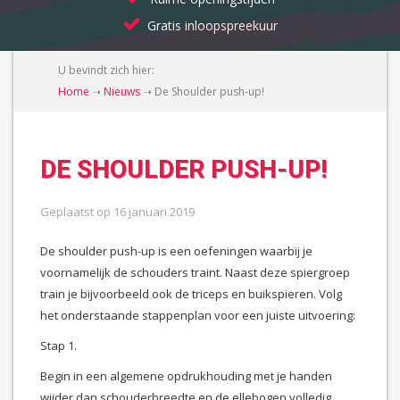
Gratis inloopspreekuur
U bevindt zich hier:
Home
➝
Nieuws
➝
De Shoulder push-up!
DE SHOULDER PUSH-UP!
Geplaatst op
16 januari 2019
De shoulder push-up is een oefeningen waarbij je
voornamelijk de schouders traint. Naast deze spiergroep
train je bijvoorbeeld ook de triceps en buikspieren. Volg
het onderstaande stappenplan voor een juiste uitvoering:
Stap 1.
Begin in een algemene opdrukhouding met je handen
wijder dan schouderbreedte en de ellebogen volledig