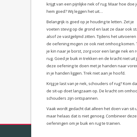
krijgt van een pijnlijke nek of rug. Maar hoe doe 
hem goed? Wij leggen het uit…
Belangrijk is goed op je houding te letten. Zet je
voeten stevig op de grond en laat ze daar ook s
alsof ze vastgelijmd zitten. Tijdens het uitvoeren
de oefening mogen ze ook niet omhoog komen. 
je kin naar je borst, zorg voor een lange nek en 
rug. Goed je buik in trekken en de kracht niet ui
deze oefening te doen met je handen naar voren
in je handen liggen. Trek niet aan je hoofd.
Krijg je last van je nek, schouders of rug? Kom 
de sit-up doet langzaam op. De kracht om omhoo
schouders zijn ontspannen.
Vaak wordt gedacht dat alleen het doen van sit-u
maar helaas dat is niet genoeg. Combineer deze 
oefeningen om je buik en rug te trainen.