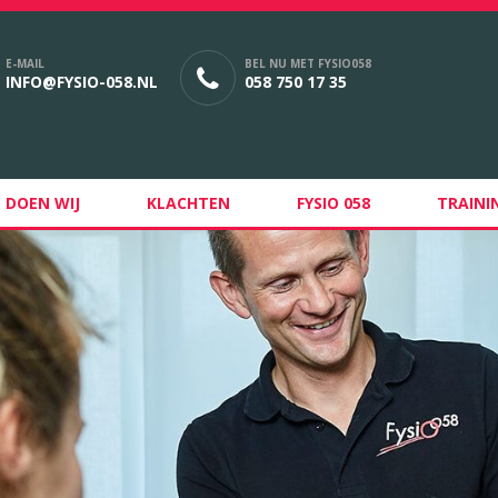
E-MAIL
BEL NU MET FYSIO058
INFO@FYSIO-058.NL
058 750 17 35
 DOEN WIJ
KLACHTEN
FYSIO 058
TRAINI