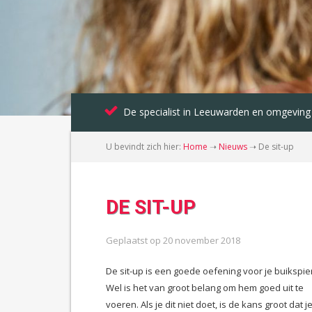
De specialist in Leeuwarden en omgeving
U bevindt zich hier:
Home
➝
Nieuws
➝
De sit-up
DE SIT-UP
Geplaatst op
20 november 2018
De sit-up is een goede oefening voor je buikspie
Wel is het van groot belang om hem goed uit te
voeren. Als je dit niet doet, is de kans groot dat je