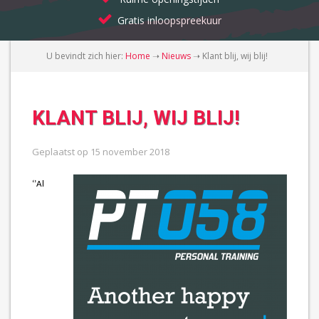
Gratis inloopspreekuur
U bevindt zich hier:
Home
➝
Nieuws
➝
Klant blij, wij blij!
KLANT BLIJ, WIJ BLIJ!
Geplaatst op
15 november 2018
‘’
Al