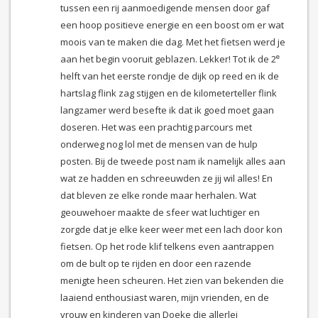
tussen een rij aanmoedigende mensen door gaf
een hoop positieve energie en een boost om er wat
moois van te maken die dag. Met het fietsen werd je
e
aan het begin vooruit geblazen. Lekker! Tot ik de 2
helft van het eerste rondje de dijk op reed en ik de
hartslag flink zag stijgen en de kilometerteller flink
langzamer werd besefte ik dat ik goed moet gaan
doseren. Het was een prachtig parcours met
onderweg nog lol met de mensen van de hulp
posten. Bij de tweede post nam ik namelijk alles aan
wat ze hadden en schreeuwden ze jij wil alles! En
dat bleven ze elke ronde maar herhalen. Wat
geouwehoer maakte de sfeer wat luchtiger en
zorgde dat je elke keer weer met een lach door kon
fietsen. Op het rode klif telkens even aantrappen
om de bult op te rijden en door een razende
menigte heen scheuren. Het zien van bekenden die
laaiend enthousiast waren, mijn vrienden, en de
vrouw en kinderen van Doeke die allerlei