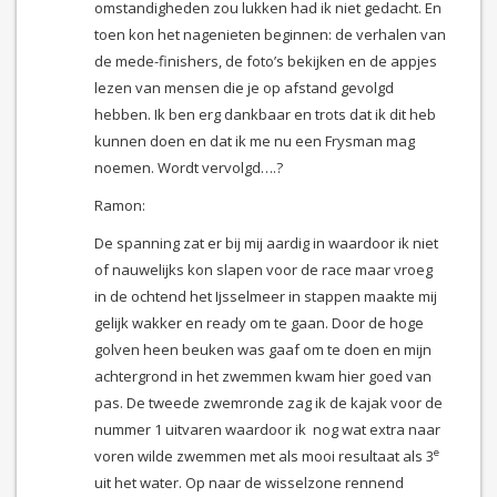
omstandigheden zou lukken had ik niet gedacht. En
toen kon het nagenieten beginnen: de verhalen van
de mede-finishers, de foto’s bekijken en de appjes
lezen van mensen die je op afstand gevolgd
hebben. Ik ben erg dankbaar en trots dat ik dit heb
kunnen doen en dat ik me nu een Frysman mag
noemen. Wordt vervolgd….?
Ramon:
De spanning zat er bij mij aardig in waardoor ik niet
of nauwelijks kon slapen voor de race maar vroeg
in de ochtend het Ijsselmeer in stappen maakte mij
gelijk wakker en ready om te gaan. Door de hoge
golven heen beuken was gaaf om te doen en mijn
achtergrond in het zwemmen kwam hier goed van
pas. De tweede zwemronde zag ik de kajak voor de
nummer 1 uitvaren waardoor ik nog wat extra naar
e
voren wilde zwemmen met als mooi resultaat als 3
uit het water. Op naar de wisselzone rennend