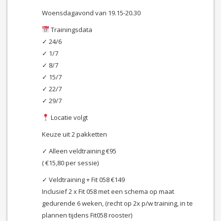
Woensdagavond van 19.15-20.30
Trainingsdata
✓ 24/6
✓ 1/7
✓ 8/7
✓ 15/7
✓ 22/7
✓ 29/7
Locatie volgt
Keuze uit 2 pakketten
✓ Alleen veldtraining €95
( €15,80 per sessie)
✓ Veldtraining + Fit 058 €149
Inclusief 2 x Fit 058 met een schema op maat
gedurende 6 weken, (recht op 2x p/w training, in te
plannen tijdens Fit058 rooster)