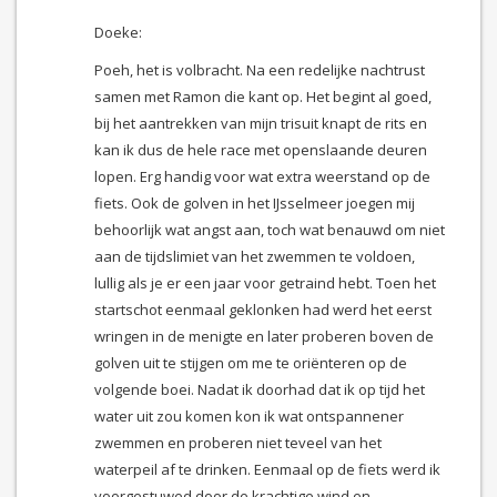
Doeke:
Poeh, het is volbracht. Na een redelijke nachtrust
samen met Ramon die kant op. Het begint al goed,
bij het aantrekken van mijn trisuit knapt de rits en
kan ik dus de hele race met openslaande deuren
lopen. Erg handig voor wat extra weerstand op de
fiets. Ook de golven in het IJsselmeer joegen mij
behoorlijk wat angst aan, toch wat benauwd om niet
aan de tijdslimiet van het zwemmen te voldoen,
lullig als je er een jaar voor getraind hebt. Toen het
startschot eenmaal geklonken had werd het eerst
wringen in de menigte en later proberen boven de
golven uit te stijgen om me te oriënteren op de
volgende boei. Nadat ik doorhad dat ik op tijd het
water uit zou komen kon ik wat ontspannener
zwemmen en proberen niet teveel van het
waterpeil af te drinken. Eenmaal op de fiets werd ik
voorgestuwed door de krachtige wind en