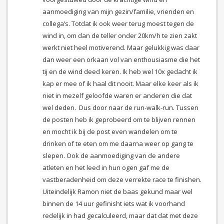
aanmoediging van mijn gezin/familie, vrienden en
collega’s. Totdat ik ook weer terug moest tegen de
wind in, om dan de teller onder 20km/h te zien zakt
werkt niet heel motiverend. Maar gelukkig was daar
dan weer een orkaan vol van enthousiasme die het
tij en de wind deed keren. Ik heb wel 10x gedacht ik
kap er mee of ik haal dit nooit. Maar elke keer als ik
niet in mezelf geloofde waren er anderen die dat
wel deden. Dus door naar de run-walk-run. Tussen
de posten heb ik geprobeerd om te blijven rennen
en mocht ik bij de post even wandelen om te
drinken of te eten om me daarna weer op gang te
slepen. Ook de aanmoediging van de andere
atleten en het leed in hun ogen gaf me de
vastberadenheid om deze verrekte race te finishen.
Uiteindelijk Ramon niet de baas gekund maar wel
binnen de 14 uur gefinisht iets wat ik voorhand
redelijk in had gecalculeerd, maar dat dat met deze